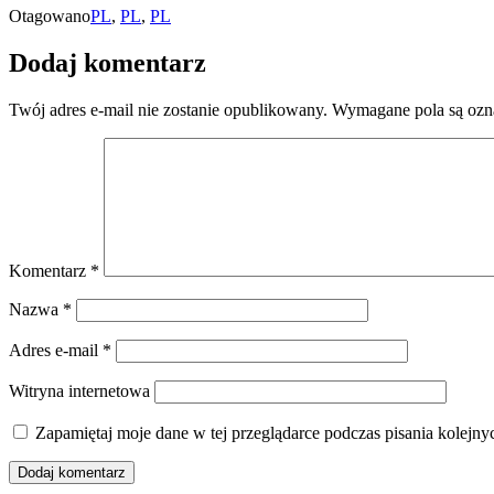
Otagowano
PL
,
PL
,
PL
Dodaj komentarz
Twój adres e-mail nie zostanie opublikowany.
Wymagane pola są oz
Komentarz
*
Nazwa
*
Adres e-mail
*
Witryna internetowa
Zapamiętaj moje dane w tej przeglądarce podczas pisania kolejny