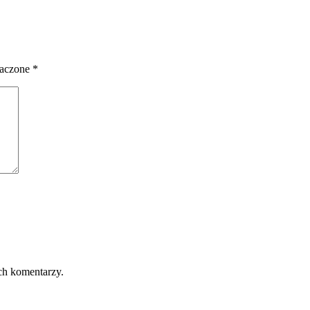
naczone
*
ch komentarzy.