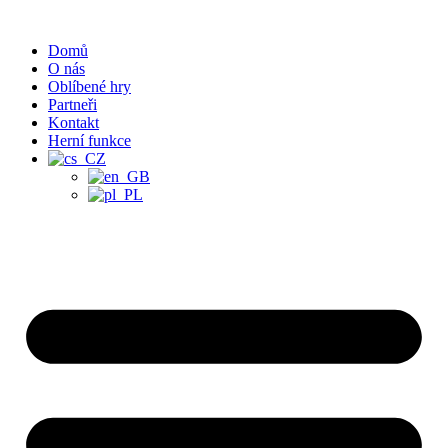
Přejít
k
Domů
obsahu
O nás
Oblíbené hry
Partneři
Kontakt
Herní funkce