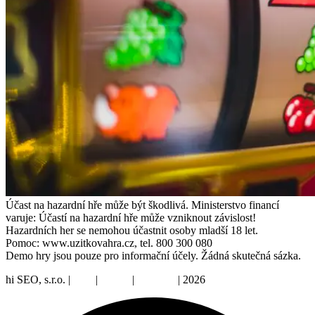
Účast na hazardní hře může být škodlivá. Ministerstvo financí
varuje: Účastí na hazardní hře může vzniknout závislost!
Hazardních her se nemohou účastnit osoby mladší 18 let.
Pomoc: www.uzitkovahra.cz, tel. 800 300 080
Demo hry jsou pouze pro informační účely. Žádná skutečná sázka.
hi SEO, s.r.o. |
web
|
studio
|
fotograf
| 2026