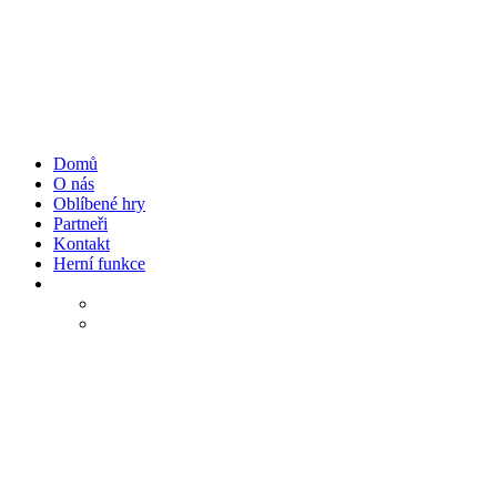
Přejít
k
obsahu
Domů
O nás
Oblíbené hry
Partneři
Kontakt
Herní funkce