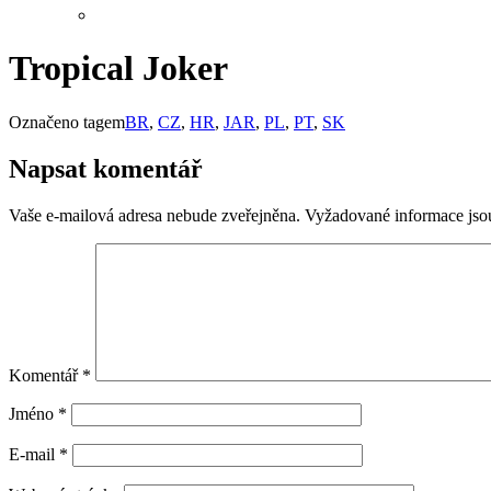
Tropical Joker
Označeno tagem
BR
,
CZ
,
HR
,
JAR
,
PL
,
PT
,
SK
Napsat komentář
Vaše e-mailová adresa nebude zveřejněna.
Vyžadované informace js
Komentář
*
Jméno
*
E-mail
*