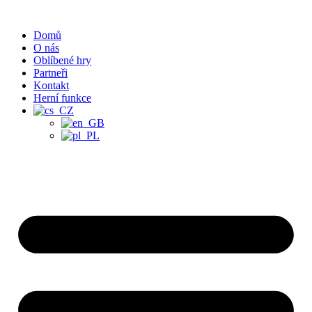
Přejít
k
Domů
obsahu
O nás
Oblíbené hry
Partneři
Kontakt
Herní funkce