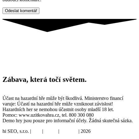
Zábava, která točí světem.
Účast na hazardní hře může být škodlivá. Ministerstvo financí
varuje: Účastí na hazardní hře může vzniknout závislost!
Hazardních her se nemohou účastnit osoby mladší 18 let.
Pomoc: www.uzitkovahra.cz, tel. 800 300 080
Demo hry jsou pouze pro informační účely. Žádná skutečná sázka.
hi SEO, s.r.o. |
web
|
studio
|
fotograf
| 2026