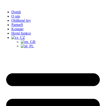
Přejít
k
Domů
obsahu
O nás
Oblíbené hry
Partneři
Kontakt
Herní funkce