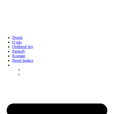
Přejít
k
obsahu
Domů
O nás
Oblíbené hry
Partneři
Kontakt
Herní funkce